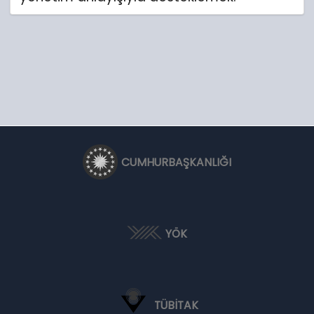
CUMHURBAŞKANLIĞI
YÖK
TÜBİTAK